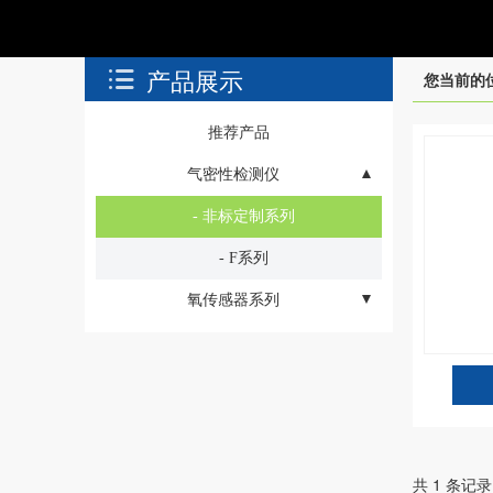
产品展示
您当前的
推荐产品
气密性检测仪
- 非标定制系列
- F系列
氧传感器系列
- 宽域控制器
- 燃烧测试台
- 密封滑石块
- 生产线
共 1 条记录