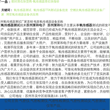
下一条：
密封滑石块货商-氧传感器滑石块报价
关键词：
氧传感器测试
氧传感器TTA测试设备批发
空燃比氧传感器测试设备厂
家
博世氧传感器设备供应商
苏州氧传感器测试厂家直销 电装氧传感器设备采购
买
氧传感器测试
就来
苏州莱和电子
苏州莱和
电子主要从事
氧传感器
测试的研发
生产，创新技术，规范管理，目前已经成为生产氧传感器测试的主流企业之一。
公司供应的产品主要销往全国，产品性能优异，受到个人，企业的一致好评。公
秉持着“用户至上，重视需求”的理念，精益求精、不断创新，以良好的产品品
质，完善的售后服务回报广大用户。 苏州莱和电子技术力量雄厚，生产设施齐
全、检测手段完善，多年来一直致力于氧传感器测试的研发生产。公司始终以满
客户需求为主要目的，服务于全国各地区。氧传感器测试主要用于检测，能够满
各类用户的需求，公司的诚信、实力和产品质量都获得业界的认可。 市场是企
的方向 , 质量是企业的生命。苏州莱和电子由一批具备传感器可靠知识的销售
队组成，着重开拓市场，扩大客户群；努力提高产品质量，精进生产技术，更周
的为广大个人，企业提供技术支持和售后服务。可靠化有制度的销售网络，供应
氧传感器测试能在双方协商的时间内及时配送，为服务的多元化打下了坚实的基
础。 我们专注于氧传感器测试生产，致力于将苏州莱和电子打造成为传感器市
上受人瞩目的公司。公司主张实现个人价值，在自身发光发热，为公司创造质优
廉的产品贡献自己的力量，最终在实现企业发展战略目标的同时实现自己的人生
值。决心以高质量、优服务的竞争优势与新老客户携手并进，紧密合作，共创明
辉煌。 公司地址：苏州市吴中区前珠路18-16号。
公司主营:气密仪,气密检测仪,气密性检测仪,气密性测试仪,气密测试
仪等产品。