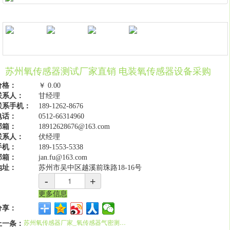
苏州氧传感器测试厂家直销 电装氧传感器设备采购
价格：
￥
0.00
联系人：
甘经理
联系手机：
189-1262-8676
电话：
0512-66314960
邮箱：
18912628676@163.com
联系人：
伏经理
手机：
189-1553-5338
邮箱：
jan.fu@163.com
地址：
苏州市吴中区越溪前珠路18-16号
-
+
更多信息
分享：
上一条：
苏州氧传感器厂家_氧传感器气密测试设备采购