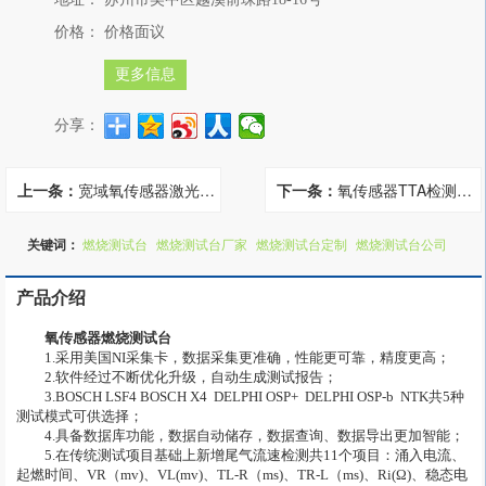
价格：
价格面议
更多信息
分享：
上一条：
宽域氧传感器激光调阻
下一条：
氧传感器TTA检测设备
关键词：
燃烧测试台
燃烧测试台厂家
燃烧测试台定制
燃烧测试台公司
产品介绍
氧传感器
燃烧测试台
1.采用美国NI采集卡，数据采集更准确，性能更可靠，精度更高；
2.软件经过不断优化升级，自动生成测试报告；
3.BOSCH LSF4 BOSCH X4  DELPHI OSP+  DELPHI OSP-b  NTK共5种
测试模式可供选择；
4.具备数据库功能，数据自动储存，数据查询、数据导出更加智能；
5.在传统测试项目基础上新增尾气流速检测共11个项目：涌入电流、
起燃时间、VR（mv)、VL(mv)、TL-R（ms)、TR-L（ms)、Ri(Ω)、稳态电